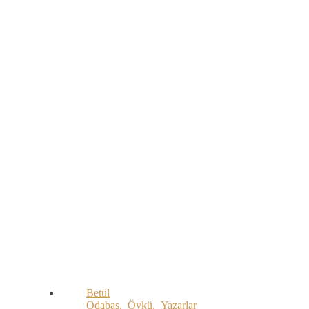
Betül
Odabaş
,
Öykü
,
Yazarlar