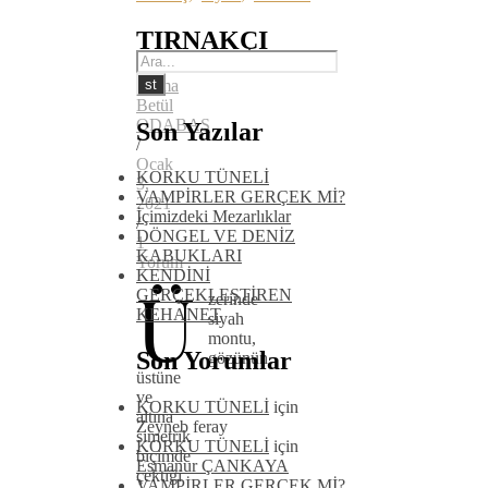
TIRNAKÇI
Fatma
Betül
ODABAŞ
Son Yazılar
/
Ocak
KORKU TÜNELİ
3,
VAMPİRLER GERÇEK Mİ?
2021
İçimizdeki Mezarlıklar
/
DÖNGEL VE DENİZ
1
KABUKLARI
Yorum
KENDİNİ
Ü
GERÇEKLEŞTİREN
zerinde
KEHANET
siyah
montu,
Son Yorumlar
gözünün
üstüne
ve
KORKU TÜNELİ
için
altına
Zeyneb feray
simetrik
KORKU TÜNELİ
için
biçimde
Esmanur ÇANKAYA
çektiği
VAMPİRLER GERÇEK Mİ?